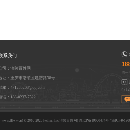
联系我们
18
公司：涪陵百姓网
周一至
地址：重庆市涪陵区建涪路38号
邮箱：471285208@qq.com
471
电话：188-0237-7522
y
www.flbxw.cn!
© 2010-2025
Fei han Inc.涪陵百姓网
(
渝ICP备19000474号 / 渝ICP备190