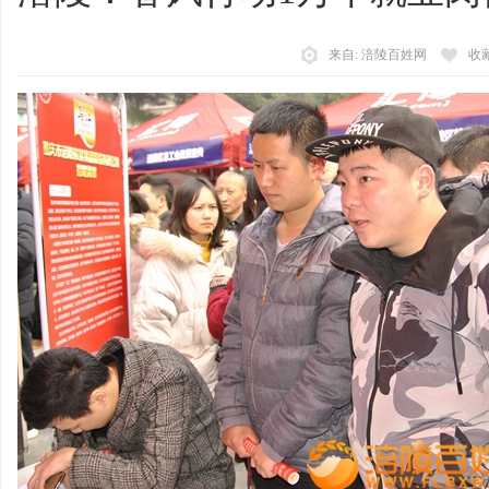
陵
来自: 涪陵百姓网
收
百
姓