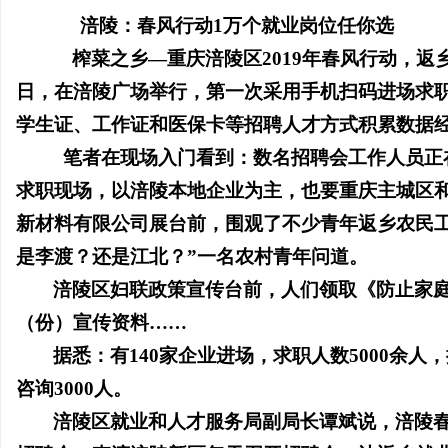
涪陵：春风行动
1
万个就业岗位任你选
榨菜之乡—重庆涪陵区
2019
年春风行动，返
日，在涪陵广场举行，第一次采用手机扫码进场求
学生证、工作证和医保卡等招聘人才方式积累数据
笔者在现场入门看到：数名招聘会工作人员正
求职现场，以涪陵本地企业为主，也要重庆主城区
新材料有限公司展台前，围观了不少青年返乡农民
是李渡？还是江北？”一名农村青年问道。
涪陵区妇联政策宣传台前，人们领取《防止家
（份）宣传资料
……
据悉：有
140
家企业进场，求职人数
5000
余人，
咨询
3000
人。
涪陵区就业和人才服务局副局长谭斌说，涪陵