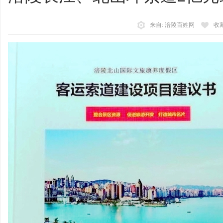
陵
来自: 涪陵百姓网
收
百
姓