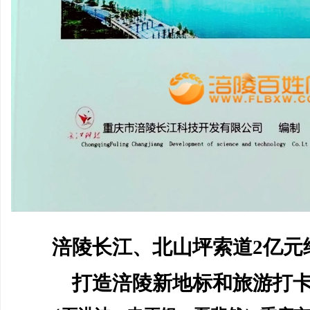
网
涪陵长江、北山坪索道2亿元绘蓝图
【深度挖掘】“涪陵”
案！
涪陵长江、北山坪索道
2亿元
打造涪陵新地标和旅游打