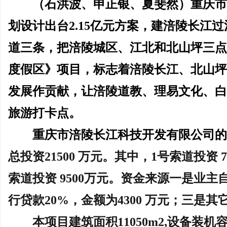
（
石洪波
、
申正银
、夏斐然）重庆
划设计出台
2.15亿元方案，建
涪陵长江过
道三条，把涪陵城区、江北和北山坪三点
度假区》项目，标志着涪陵长江、北山坪
发展作贡献，让涪陵道教、理易文化、白
旅游打卡点。
重庆市涪陵长江科技开发有限公司
总投资
21500 万元。其中，1号索道投资 
索道投资 9500万元。资金来源一是业主自
行贷款20%，金额为4300 万元；三是其
本项目建筑面积
11050m2,设备装机容