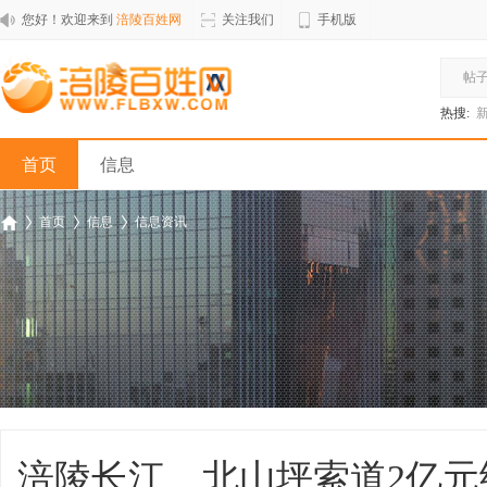
您好！欢迎来到
涪陵百姓网
关注我们
手机版
帖
热搜:
首页
信息
首页
信息
信息资讯
涪
›
›
›
涪陵长江、北山坪索道2亿元