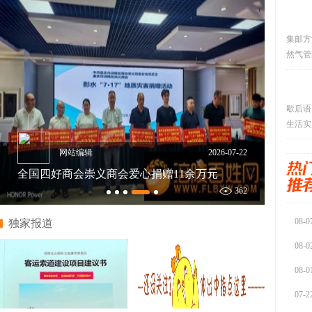
集邮方
然气管
歇后语
生活实
网站编辑
2026-07-22
全国四好商会崇义商会爱心捐赠11余万元
362
08-0
独家报道
08-0
08-0
07-2