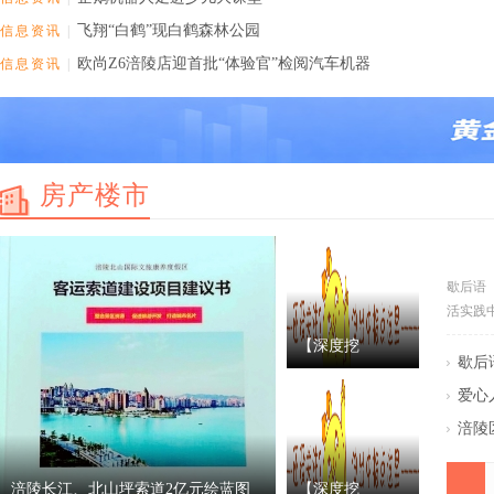
飞翔“白鹤”现白鹤森林公园
信息资讯
|
欧尚Z6涪陵店迎首批“体验官”检阅汽车机器
信息资讯
|
房产楼市
歇后语
活实践
【深度挖
歇后
爱心
（三
涪陵
万元
掘】“涪陵”个人
涪陵长江、北山坪索道2亿元绘蓝图
【深度挖