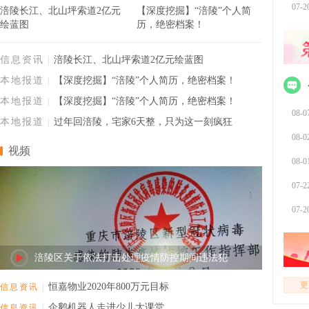
07-2
涪陵长江、北山坪索道2亿元
【深度挖掘】“涪陵”个人简
绘蓝图
历，绝密档案！
信息资讯
涪陵长江、北山坪索道2亿元绘蓝图
|
本地报道
【深度挖掘】“涪陵”个人简历，绝密档案！
|
本地报道
【深度挖掘】“涪陵”个人简历，绝密档案！
|
08-0
本地报道
过年回涪陵，宅家6天整，只为这一刻疯狂
|
08-0
视频
08-0
07-2
07-2
涪陵区关于依法打击处理疫情防控期间违法犯
更
恒嘉物业2020年800万元目标
信息资讯
|
天
企鹅机器人走进少儿大课堂
信息资讯
|