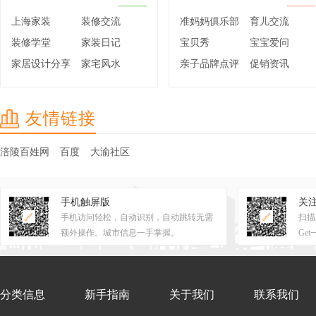
上海家装
装修交流
准妈妈俱乐部
育儿交流
装修学堂
家装日记
宝贝秀
宝宝爱问
家居设计分享
家宅风水
亲子品牌点评
促销资讯
友情链接
涪陵百姓网
百度
大渝社区
手机触屏版
关
手机访问轻松，自动识别，自动跳转无需
扫描
额外操作。城市信息一手掌握。
Ge
分类信息
新手指南
关于我们
联系我们