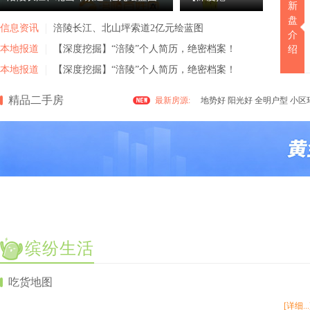
新
盘
信息资讯
涪陵长江、北山坪索道2亿元绘蓝图
介
简历，绝密档
本地报道
【深度挖掘】“涪陵”个人简历，绝密档案！
绍
掘】“涪陵”个人
本地报道
【深度挖掘】“涪陵”个人简历，绝密档案！
诚招女子美容会所运营总监
精品二手房
最新房源:
地势好 阳光好 全明户型 小区
案！
面
诚招女子美容会所运营总监
简历，绝密档
地势好 阳光好 全明户型 小区
面
案！
缤纷生活
吃货地图
[详细...