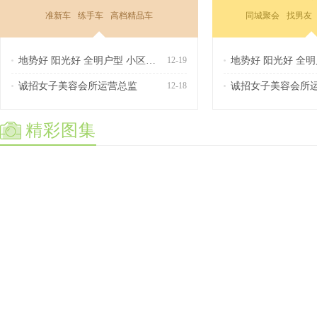
准新车
练手车
高档精品车
同城聚会
找男友
地势好 阳光好 全明户型 小区环境好 实际面
12-19
诚招女子美容会所运营总监
12-18
诚招女子美容会所
精彩图集